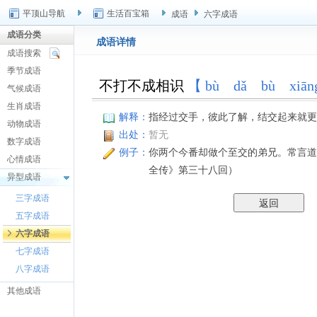
平顶山导航
生活百宝箱
成语
六字成语
成语分类
成语详情
成语搜索
季节成语
不打不成相识
【 bù dǎ bù xiān
气候成语
生肖成语
解释：
指经过交手，彼此了解，结交起来就更
动物成语
出处：
暂无
数字成语
例子：
你两个今番却做个至交的弟兄。常言道：
心情成语
全传》第三十八回）
异型成语
三字成语
五字成语
六字成语
七字成语
八字成语
其他成语