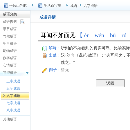
平顶山导航
生活百宝箱
成语
六字成语
成语分类
成语详情
成语搜索
季节成语
耳闻不如面见
【 ěr wén bù rú 
气候成语
生肖成语
解释：
听到的不如看到的真实可靠。比喻实际
动物成语
出处：
汉·刘向《说苑·政理》：“夫耳闻之，
数字成语
践之。”
心情成语
例子：
暂无
异型成语
三字成语
五字成语
六字成语
七字成语
八字成语
其他成语