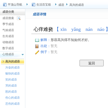
平顶山导航
生活百宝箱
成语
高兴的成语
成语分类
成语详情
成语搜索
季节成语
心痒难挠
【 xīn yǎng nán náo 
气候成语
生肖成语
解释：
形容高兴得不知如何才好。
动物成语
出处：
暂无
数字成语
例子：
暂无
心情成语
高兴的成语
兴奋的成语
愉快的成语
笑的成语
哭的成语
怒的成语
伤心的成语
悲伤的成语