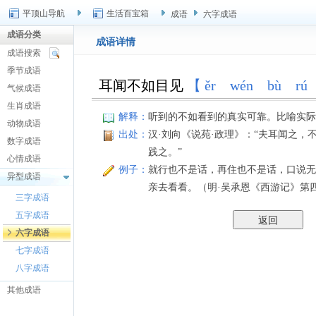
平顶山导航
生活百宝箱
成语
六字成语
成语分类
成语详情
成语搜索
季节成语
耳闻不如目见
【 ěr wén bù rú
气候成语
生肖成语
解释：
听到的不如看到的真实可靠。比喻实际
动物成语
出处：
汉·刘向《说苑·政理》：“夫耳闻之，
数字成语
践之。”
心情成语
例子：
就行也不是话，再住也不是话，口说无
异型成语
亲去看看。（明·吴承恩《西游记》第
三字成语
五字成语
六字成语
七字成语
八字成语
其他成语