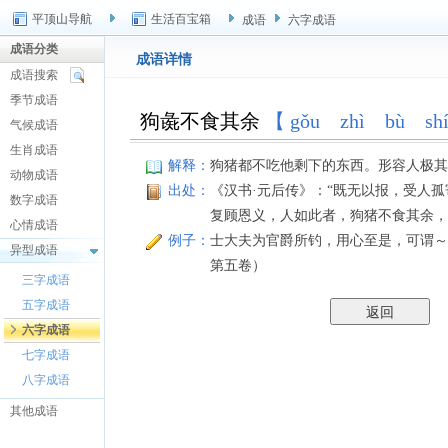
平顶山导航
生活百宝箱
成语
六字成语
成语分类
成语详情
成语搜索
季节成语
狗彘不食其余
【 gǒu zhì bù sh
气候成语
生肖成语
解释：
狗猪都不吃他剩下的东西。形容人极其
动物成语
出处：
《汉书·元后传》：“既无以报，受人
数字成语
复顾恩义，人如此者，狗猪不食其余，
心情成语
例子：
士大夫为官爵所钓，用心至是，可谓～
异型成语
第五卷）
三字成语
五字成语
六字成语
七字成语
八字成语
其他成语