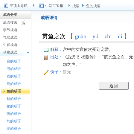
平顶山导航
生活百宝箱
成语
鱼的成语
成语分类
成语详情
成语搜索
季节成语
贯鱼之次
【 guàn yú zhī cì 】
气候成语
生肖成语
解释：
宫中的女官依次受到宠爱。
动物成语
出处：
《后汉书·杨赐传》：“慎贯鱼之次，
狼的成语
怨之声。”
熊的成语
例子：
暂无
猫的成语
鹿的成语
鱼的成语
鹅的成语
象的成语
鸭的成语
豹的成语
驴的成语