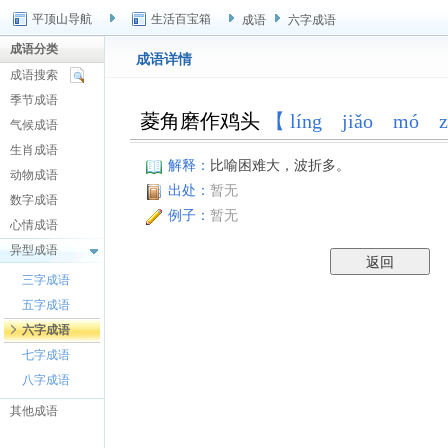
平顶山导航
生活百宝箱
成语
六字成语
成语分类
成语详情
成语搜索
季节成语
菱角磨作鸡头
【 líng jiǎo mó z
气候成语
生肖成语
解释：
比喻困难大，波折多。
动物成语
出处：
暂无
数字成语
例子：
暂无
心情成语
异型成语
三字成语
五字成语
六字成语
七字成语
八字成语
其他成语