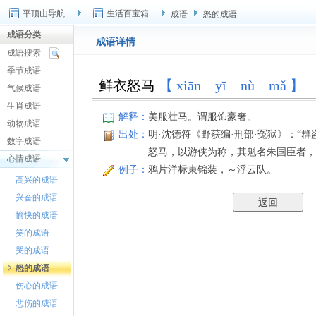
平顶山导航
生活百宝箱
成语
怒的成语
成语分类
成语详情
成语搜索
季节成语
鲜衣怒马
【 xiān yī nù mǎ 】
气候成语
生肖成语
解释：
美服壮马。谓服饰豪奢。
动物成语
出处：
明·沈德符《野获编·刑部·冤狱》：“
数字成语
怒马，以游侠为称，其魁名朱国臣者，
心情成语
例子：
鸦片洋标束锦装，～浮云队。
高兴的成语
兴奋的成语
愉快的成语
笑的成语
哭的成语
怒的成语
伤心的成语
悲伤的成语