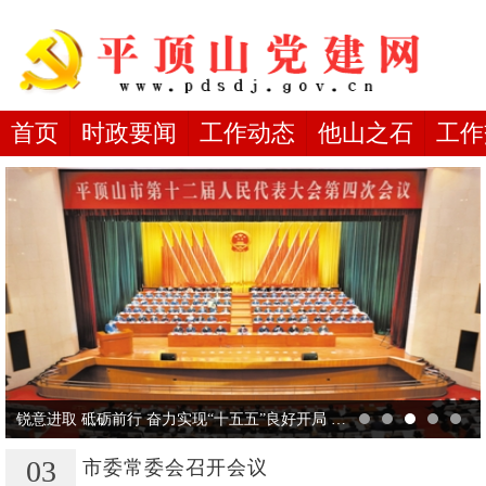
首页
时政要闻
工作动态
他山之石
工作
锐意进取 砥砺前行 奋力实现“十五五”良好开局 市十二届人大四次会议开幕 听取政府工作报告 审查“十五五”规划纲要草案、审查计划报告和草案、预算报告和草案
03
市委常委会召开会议