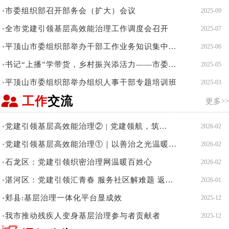
市委组织部召开部务会（扩大）会议
2025-09
全市党建引领基层高效能治理工作调度会召开
2025-07
平顶山市委组织部举办干部工作业务知识集中...
2025-06
书记“上播”学带货，乡村振兴添活力——市委...
2025-05
平顶山市委组织部举办组织人事干部专题培训班
2025-03
工作
交流
更多>>
党建引领基层高效能治理② | 党建领航，筑...
2026-02
党建引领基层高效能治理①｜以善治之光温暖万...
2026-02
石龙区：党建引领织密治理网温暖百姓心
2026-02
湛河区：党建引领汇青春 服务社区解难题 返...
2026-01
郏县:基层治理一体化平台显成效
2025-12
我市推动残疾人变身基层治理参与者贡献者
2025-12