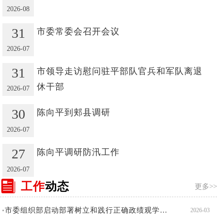
2026-08
31
市委常委会召开会议
2026-07
31
市领导走访慰问驻平部队官兵和军队离退
休干部
2026-07
30
陈向平到郏县调研
2026-07
27
陈向平调研防汛工作
2026-07
工作
动态
更多>>
市委组织部启动部署树立和践行正确政绩观学习...
2026-03